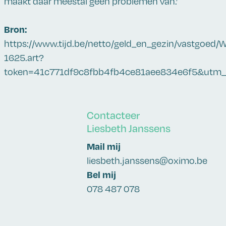
maakt daar meestal geen problemen van.’
Bron:
https://www.tijd.be/netto/geld_en_gezin/vastgoed/
1625.art?
token=41c771df9c8fbb4fb4ce81aee834e6f5&utm
Contacteer
Liesbeth Janssens
Mail mij
liesbeth.janssens@oximo.be
Bel mij
078 487 078