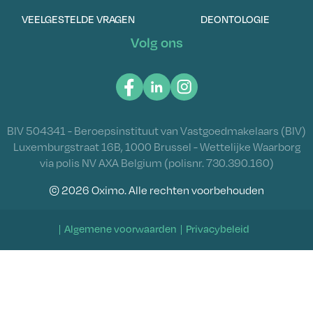
VEELGESTELDE VRAGEN
DEONTOLOGIE
Volg ons
BIV 504341 - Beroepsinstituut van Vastgoedmakelaars (BIV)
Luxemburgstraat 16B, 1000 Brussel - Wettelijke Waarborg
via polis NV AXA Belgium (polisnr. 730.390.160)
© 2026 Oximo. Alle rechten voorbehouden
Algemene voorwaarden
Privacybeleid