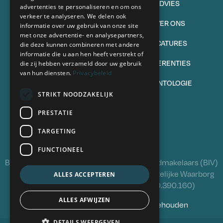
TE KOOP
ADVIES
advertenties te personaliseren en om ons
verkeer te analyseren. We delen ook
VERKOPEN
OVER ONS
informatie over uw gebruik van onze site
met onze advertentie- en analysepartners,
TE HUUR
VACATURES
die deze kunnen combineren met andere
informatie die u aan hen heeft verstrekt of
VERHUREN
REFERENTIES
die zij hebben verzameld door uw gebruik
van hun diensten.
Privacybeleid
VEELGESTELDE VRAGEN
DEONTOLOGIE
STRIKT NOODZAKELIJK
Volg ons
PRESTATIE
TARGETING
FUNCTIONEEL
BIV 504341 - Beroepsinstituut van Vastgoedmakelaars (BIV)
Luxemburgstraat 16B, 1000 Brussel - Wettelijke Waarborg
ALLES ACCEPTEREN
via polis NV AXA Belgium (polisnr. 730.390.160)
ALLES AFWIJZEN
© 2026 Oximo. Alle rechten voorbehouden
DETAILS WEERGEVEN