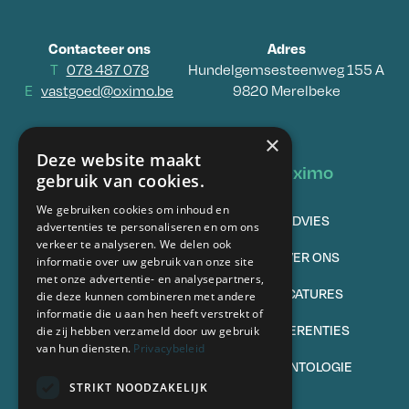
Contacteer ons
Adres
T
078 487 078
Hundelgemsesteenweg 155 A
E
vastgoed@oximo.be
9820 Merelbeke
×
Deze website maakt
Vastgoed
Oximo
gebruik van cookies.
We gebruiken cookies om inhoud en
TE KOOP
ADVIES
advertenties te personaliseren en om ons
verkeer te analyseren. We delen ook
VERKOPEN
OVER ONS
informatie over uw gebruik van onze site
met onze advertentie- en analysepartners,
TE HUUR
VACATURES
die deze kunnen combineren met andere
informatie die u aan hen heeft verstrekt of
VERHUREN
REFERENTIES
die zij hebben verzameld door uw gebruik
van hun diensten.
Privacybeleid
VEELGESTELDE VRAGEN
DEONTOLOGIE
STRIKT NOODZAKELIJK
Volg ons