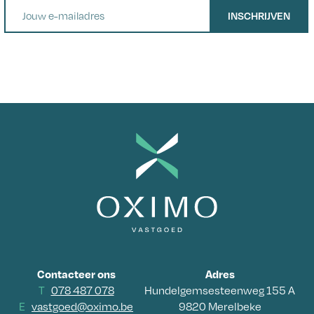
E-mail
INSCHRIJVEN
Contacteer ons
Adres
T
078 487 078
Hundelgemsesteenweg 155 A
E
vastgoed@oximo.be
9820 Merelbeke