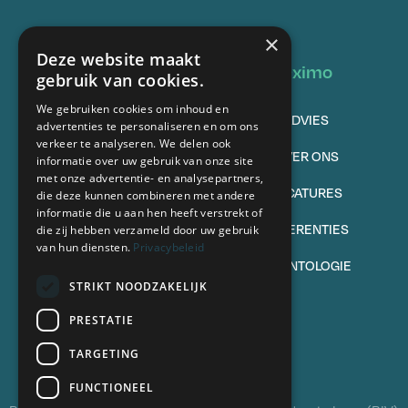
×
Deze website maakt
Vastgoed
Oximo
gebruik van cookies.
We gebruiken cookies om inhoud en
TE KOOP
ADVIES
advertenties te personaliseren en om ons
verkeer te analyseren. We delen ook
VERKOPEN
OVER ONS
informatie over uw gebruik van onze site
met onze advertentie- en analysepartners,
TE HUUR
VACATURES
die deze kunnen combineren met andere
informatie die u aan hen heeft verstrekt of
VERHUREN
REFERENTIES
die zij hebben verzameld door uw gebruik
van hun diensten.
Privacybeleid
VEELGESTELDE VRAGEN
DEONTOLOGIE
STRIKT NOODZAKELIJK
Volg ons
PRESTATIE
TARGETING
FUNCTIONEEL