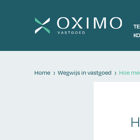
T
K
Home
Wegwijs in vastgoed
Hoe mee
H