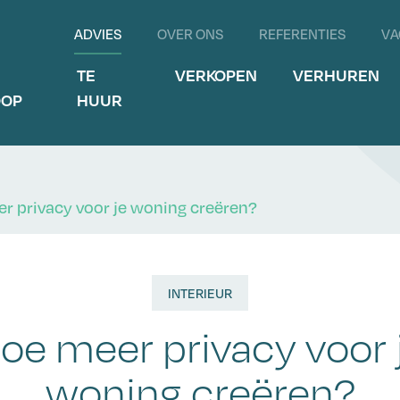
ADVIES
OVER ONS
REFERENTIES
VA
E
TE
VERKOPEN
VERHUREN
OOP
HUUR
r privacy voor je woning creëren?
INTERIEUR
oe meer privacy voor 
woning creëren?