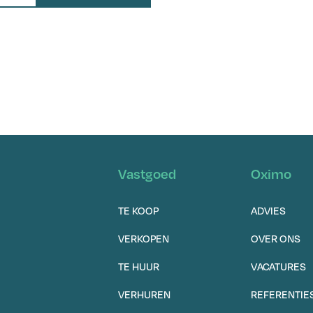
Vastgoed
Oximo
TE KOOP
ADVIES
VERKOPEN
OVER ONS
TE HUUR
VACATURES
VERHUREN
REFERENTIE