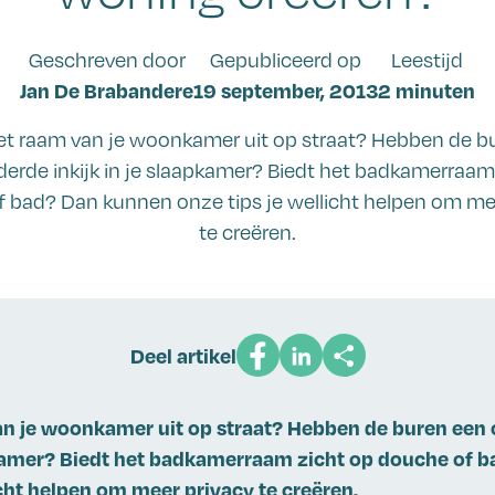
Geschreven door
Gepubliceerd op
Leestijd
Jan De Brabandere
19 september, 2013
2 minuten
et raam van je woonkamer uit op straat? Hebben de b
erde inkijk in je slaapkamer? Biedt het badkamerraam
 bad? Dan kunnen onze tips je wellicht helpen om me
te creëren.
Deel artikel
an je woonkamer uit op straat? Hebben de buren een
apkamer? Biedt het badkamerraam zicht op douche of 
icht helpen om meer privacy te creëren.