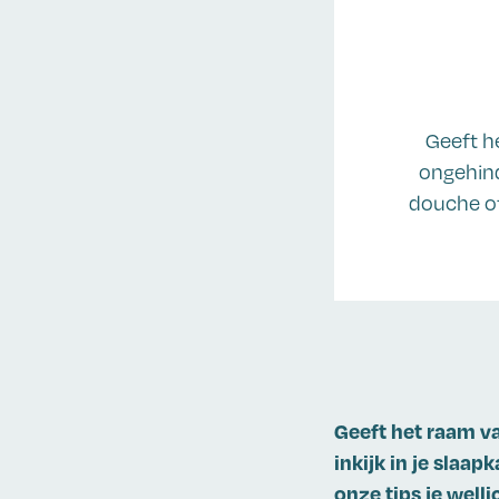
Geeft h
ongehind
douche of
Geeft het raam v
inkijk in je sla
onze tips je well