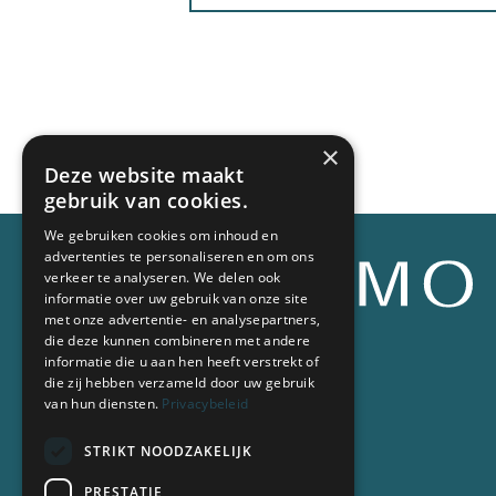
×
Deze website maakt
gebruik van cookies.
We gebruiken cookies om inhoud en
advertenties te personaliseren en om ons
verkeer te analyseren. We delen ook
informatie over uw gebruik van onze site
met onze advertentie- en analysepartners,
die deze kunnen combineren met andere
informatie die u aan hen heeft verstrekt of
die zij hebben verzameld door uw gebruik
Contacteer ons
van hun diensten.
Privacybeleid
T
078 487 078
E
vastgoed@oximo.be
STRIKT NOODZAKELIJK
PRESTATIE