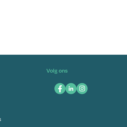
Volg ons
S