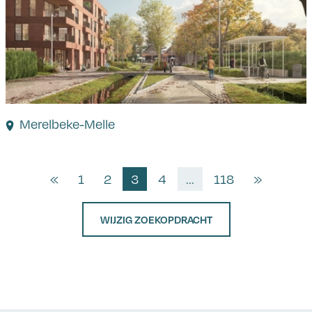
Merelbeke-Melle
«
1
2
3
4
...
118
»
WIJZIG ZOEKOPDRACHT