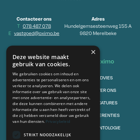
Contacteer ons
Adres
T
078 487 078
Hundelgemsesteenweg 155 A
E
vastgoed@oximo.be
9820 Merelbeke
×
Deze website maakt
Vastgoed
Oximo
gebruik van cookies.
We gebruiken cookies om inhoud en
TE KOOP
ADVIES
advertenties te personaliseren en om ons
verkeer te analyseren. We delen ook
VERKOPEN
OVER ONS
informatie over uw gebruik van onze site
met onze advertentie- en analysepartners,
TE HUUR
VACATURES
die deze kunnen combineren met andere
informatie die u aan hen heeft verstrekt of
VERHUREN
REFERENTIES
die zij hebben verzameld door uw gebruik
van hun diensten.
Privacybeleid
VEELGESTELDE VRAGEN
DEONTOLOGIE
STRIKT NOODZAKELIJK
Volg ons