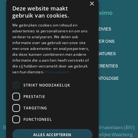
×
Deze website maakt
Vastgoed
Oximo
gebruik van cookies.
We gebruiken cookies om inhoud en
TE KOOP
ADVIES
advertenties te personaliseren en om ons
verkeer te analyseren. We delen ook
VERKOPEN
OVER ONS
informatie over uw gebruik van onze site
met onze advertentie- en analysepartners,
TE HUUR
VACATURES
die deze kunnen combineren met andere
informatie die u aan hen heeft verstrekt of
VERHUREN
REFERENTIES
die zij hebben verzameld door uw gebruik
van hun diensten.
Privacybeleid
VEELGESTELDE VRAGEN
DEONTOLOGIE
STRIKT NOODZAKELIJK
Volg ons
PRESTATIE
TARGETING
FUNCTIONEEL
BIV 504341 - Beroepsinstituut van Vastgoedmakelaars (BIV)
Luxemburgstraat 16B, 1000 Brussel - Wettelijke Waarborg
ALLES ACCEPTEREN