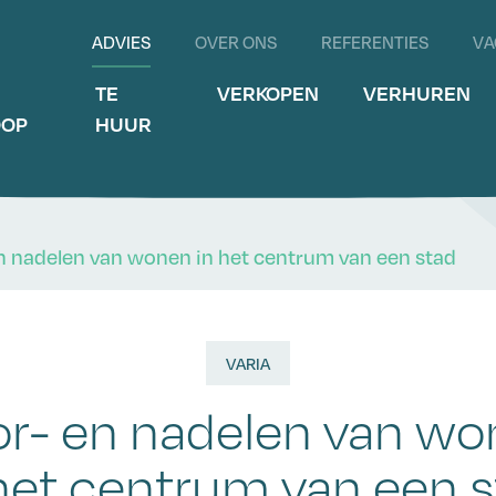
ADVIES
OVER ONS
REFERENTIES
VA
E
TE
VERKOPEN
VERHUREN
OOP
HUUR
n nadelen van wonen in het centrum van een stad
VARIA
r- en nadelen van w
het centrum van een 