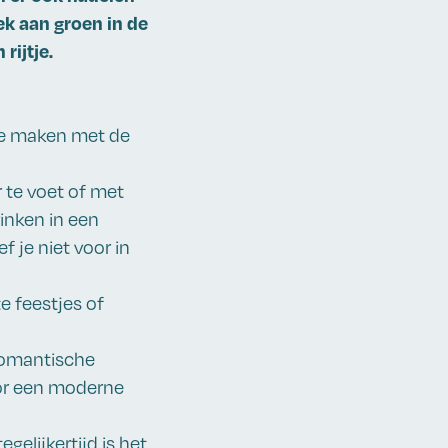
k aan groen in de
rijtje.
te maken met de
r te voet of met
rinken in een
 je niet voor in
te feestjes of
 romantische
oor een moderne
gelijkertijd is het