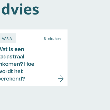
dvies
VARIA
8 min. lezen
Wat is een
kadastraal
inkomen? Hoe
wordt het
berekend?