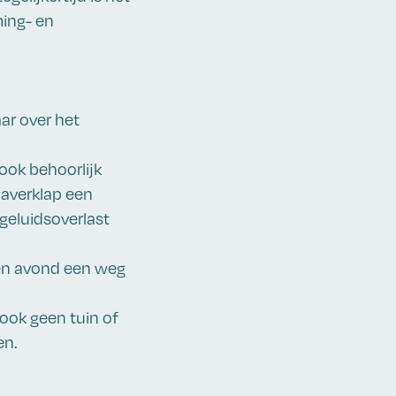
ming- en
aar over het
 ook behoorlijk
haverklap een
 geluidsoverlast
d en avond een weg
 ook geen tuin of
en.