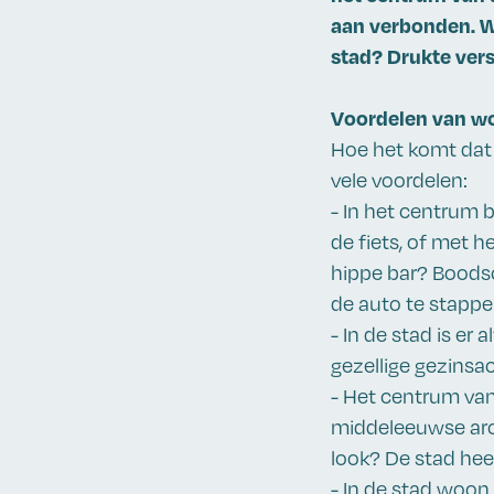
aan verbonden. W
stad? Drukte vers
Voordelen van wo
Hoe het komt dat
vele voordelen:
- In het centrum b
de fiets, of met h
hippe bar? Boodsc
de auto te stappe
- In de stad is er 
gezellige gezinsac
- Het centrum van
middeleeuwse arch
look? De stad heef
- In de stad woon 