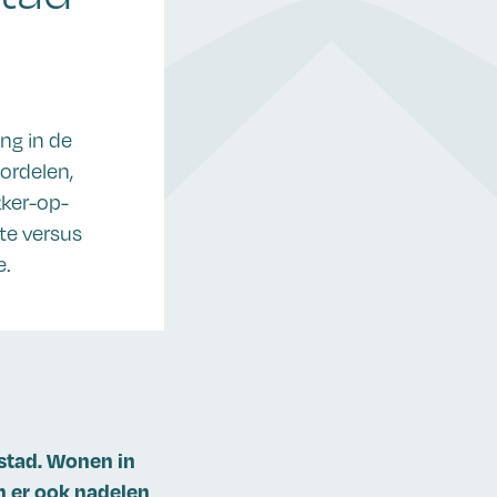
ng in de
ordelen,
kker-op-
te versus
e.
stad. Wonen in
n er ook nadelen