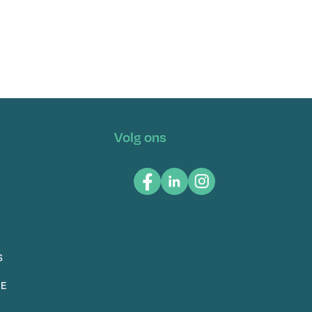
Volg ons
S
IE