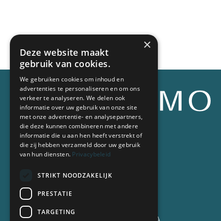
×
Deze website maakt
gebruik van cookies.
We gebruiken cookies om inhoud en
advertenties te personaliseren en om ons
verkeer te analyseren. We delen ook
informatie over uw gebruik van onze site
met onze advertentie- en analysepartners,
die deze kunnen combineren met andere
informatie die u aan hen heeft verstrekt of
die zij hebben verzameld door uw gebruik
Contacteer ons
van hun diensten.
Privacybeleid
T
078 487 078
E
vastgoed@oximo.be
STRIKT NOODZAKELIJK
PRESTATIE
Adres
TARGETING
Hundelgemsesteenweg 155 A