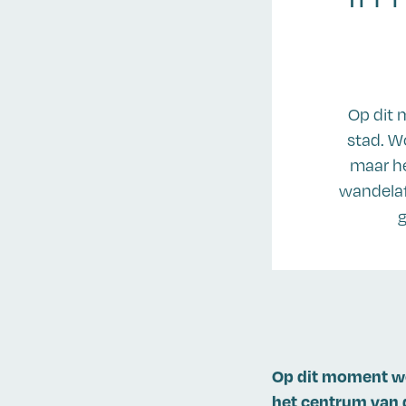
Op dit 
stad. W
maar he
wandelaf
g
Op dit moment wo
het centrum van d