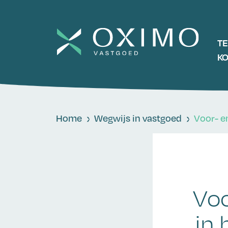
T
K
Home
Wegwijs in vastgoed
Voor- e
Voo
in 