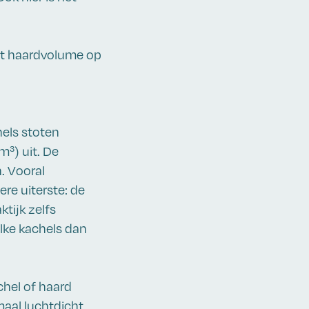
et haardvolume op
hels stoten
³) uit. De
. Vooral
re uiterste: de
tijk zelfs
lke kachels dan
chel of haard
maal luchtdicht