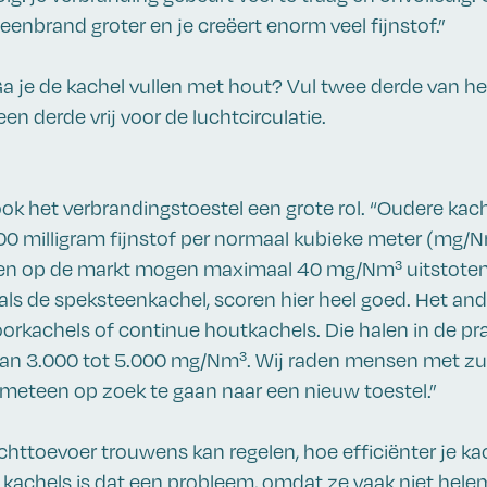
eenbrand groter en je creëert enorm veel fijnstof.”
 je de kachel vullen met hout? Vul twee derde van h
n derde vrij voor de luchtcirculatie.
ook het verbrandingstoestel een grote rol. “Oudere kac
0 milligram fijnstof per normaal kubieke meter (mg/Nm
len op de markt mogen maximaal 40 mg/Nm³ uitstoten
ls de speksteenkachel, scoren hier heel goed. Het ande
achels of continue houtkachels. Die halen in de prak
van 3.000 tot 5.000 mg/Nm³. Wij raden mensen met zu
 meteen op zoek te gaan naar een nieuw toestel.”
uchttoevoer trouwens kan regelen, hoe efficiënter je ka
e kachels is dat een probleem, omdat ze vaak niet hele