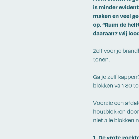
is minder evident
maken en veel ged
op. “Ruim de helf
daaraan? Wij lood
Zelf voor je bran
tonen.
Ga je zelf kappen?
blokken van 30 tot
Voorzie een afdakj
houtblokken door k
niet alle blokken m
1. De grote zoekt