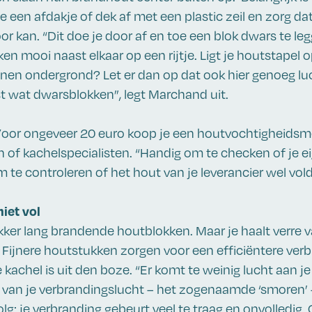
 een afdakje of dek af met een plastic zeil en zorg dat
r kan. “Dit doe je door af en toe een blok dwars te leg
kken mooi naast elkaar op een rijtje. Ligt je houtstapel 
enen ondergrond? Let er dan op dat ook hier genoeg l
st wat dwarsblokken”, legt Marchand uit.
or ongeveer 20 euro koop je een houtvochtigheidsme
 of kachelspecialisten. “Handig om te checken of je e
m te controleren of het hout van je leverancier wel vol
niet vol
 lekker lang brandende houtblokken. Maar je haalt verr
. Fijnere houtstukken zorgen voor een efficiëntere ver
kachel is uit den boze. “Er komt te weinig lucht aan je
n van je verbrandingslucht – het zogenaamde ‘smoren’ –
olg: je verbranding gebeurt veel te traag en onvolledig. 