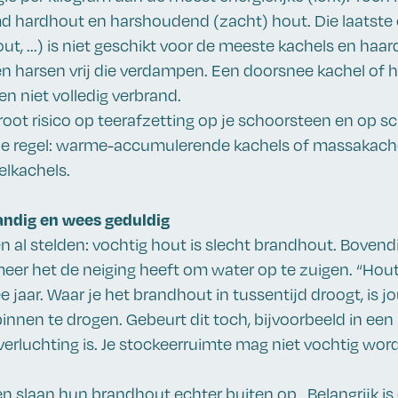
 hardhout en harshoudend (zacht) hout. Die laatste c
out, ...) is niet geschikt voor de meeste kachels en haar
 harsen vrij die verdampen. Een doorsnee kachel of ha
n niet volledig verbrand.
root risico op teerafzetting op je schoorsteen en op 
de regel: warme-accumulerende kachels of massakache
elkachels.
andig en wees geduldig
n al stelden: vochtig hout is slecht brandhout. Bovendi
eer het de neiging heeft om water op te zuigen. “Hout
e jaar. Waar je het brandhout in tussentijd droogt, is 
binnen te drogen. Gebeurt dit toch, bijvoorbeeld in een 
verluchting is. Je stockeerruimte mag niet vochtig word
slaan hun brandhout echter buiten op. Belangrijk is