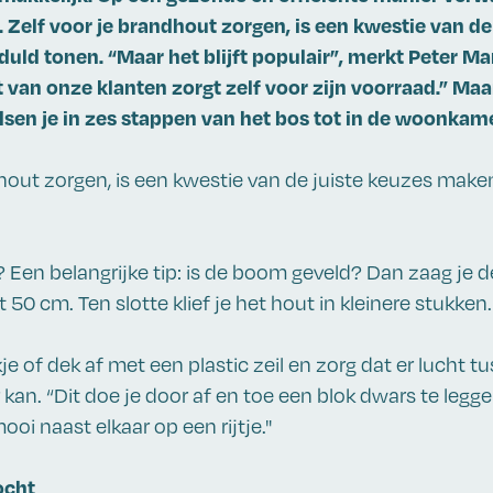
. Zelf voor je brandhout zorgen, is een kwestie van de
uld tonen. “Maar het blijft populair”, merkt Peter M
t van onze klanten zorgt zelf voor zijn voorraad.” Maa
sen je in zes stappen van het bos tot in de woonkame
dhout zorgen, is een kwestie van de juiste keuzes make
 Een belangrijke tip: is de boom geveld? Dan zaag je d
 50 cm. Ten slotte klief je het hout in kleinere stukken.
e of dek af met een plastic zeil en zorg dat er lucht tu
an. “Dit doe je door af en toe een blok dwars te leggen
ooi naast elkaar op een rijtje."
ocht