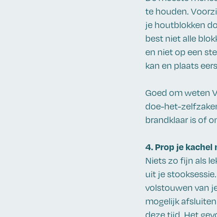
te houden. Voorzie
je houtblokken doo
best niet alle blo
en niet op een st
kan en plaats eer
Goed om weten Vo
doe-het-zelfzaken
brandklaar is of o
4. Prop je kachel 
Niets zo fijn als
uit je stooksessie
volstouwen van je 
mogelijk afsluite
deze tijd. Het gev