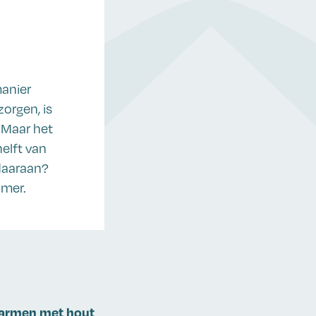
manier
orgen, is
“Maar het
helft van
 daaraan?
amer.
rwarmen met hout