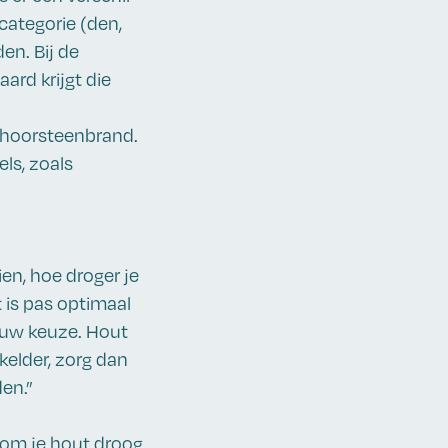
ategorie (den,
den. Bij de
ard krijgt die
schoorsteenbrand.
ls, zoals
en, hoe droger je
 is pas optimaal
jouw keuze. Hout
kelder, zorg dan
en.”
 om je hout droog