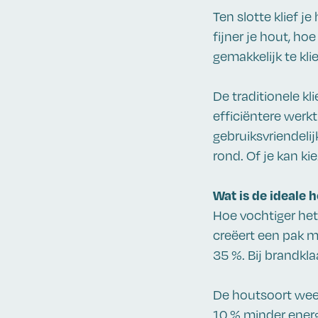
Ten slotte klief j
fijner je hout, ho
gemakkelijk te kli
De traditionele kl
efficiëntere werk
gebruiksvriendelij
rond. Of je kan k
Wat is de ideale 
Hoe vochtiger het 
creëert een pak m
35 %. Bij brandkla
De houtsoort weeg
10 % minder energi