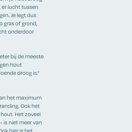
 er lucht tussen
gen. Je legt dus
op gras of grond,
ucht onderdoor
ter bij de meeste
igen hout
doende droog is.”
e van het maximum
branding. Ook het
 hout. Het zoveel
 is niet meer van
Ook hier is het