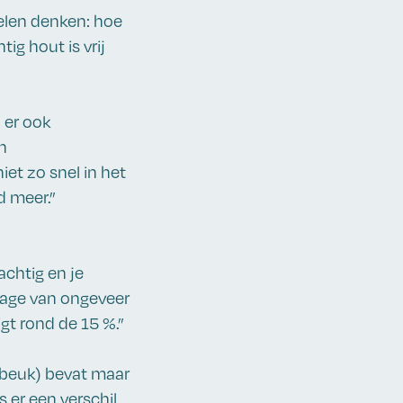
 velen denken: hoe
ig hout is vrij
 er ook
n
iet zo snel in het
d meer.”
achtig en je
tage van ongeveer
igt rond de 15 %.”
gbeuk) bevat maar
s er een verschil