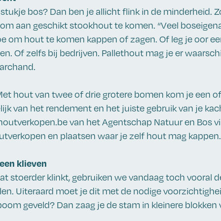
stukje bos? Dan ben je allicht flink in de minderheid. Zo
om aan geschikt stookhout te komen. “Veel boseigenaa
e om hout te komen kappen of zagen. Of leg je oor eens
n. Of zelfs bij bedrijven. Pallethout mag je er waarschij
Marchand.
t hout van twee of drie grotere bomen kom je een of
elijk van het rendement en het juiste gebruik van je kac
outverkopen.be van het Agentschap Natuur en Bos vin
utverkopen en plaatsen waar je zelf hout mag kappen.
een klieven
 stoerder klinkt, gebruiken we vandaag toch vooral 
en. Uiteraard moet je dit met de nodige voorzichtighe
boom geveld? Dan zaag je de stam in kleinere blokken 