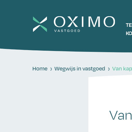
T
K
Home
Wegwijs in vastgoed
Van kap 
Van