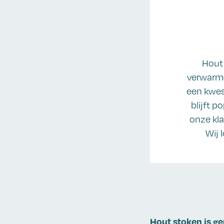
Hout 
verwarme
een kwes
blijft p
onze kla
Wij 
Hout stoken is g