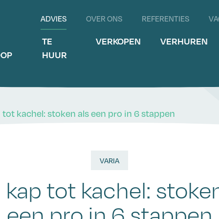
ADVIES
OVER ONS
REFERENTIES
VA
E
TE
VERKOPEN
VERHUREN
OOP
HUUR
tot kachel: stoken als een pro in 6 stappen
VARIA
 kap tot kachel: stoken
een pro in 6 stappen