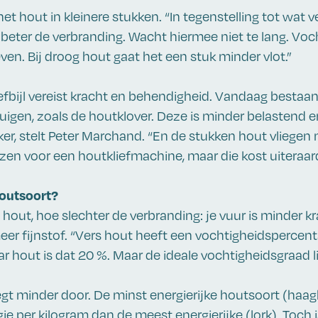
e het hout in kleinere stukken. “In tegenstelling tot wat
e beter de verbranding. Wacht hiermee niet te lang. Vocht
even. Bij droog hout gaat het een stuk minder vlot.”
iefbijl vereist kracht en behendigheid. Vandaag bestaan
tuigen, zoals de houtklover. Deze is minder belastend e
ker, stelt Peter Marchand. “En de stukken hout vliegen n
iezen voor een houtkliefmachine, maar die kost uiteraar
houtsoort?
hout, hoe slechter de verbranding: je vuur is minder kr
eer fijnstof. “Vers hout heeft een vochtigheidspercen
ar hout is dat 20 %. Maar de ideale vochtigheidsgraad l
t minder door. De minst energierijke houtsoort (haa
e per kilogram dan de meest energierijke (lork). Toch i