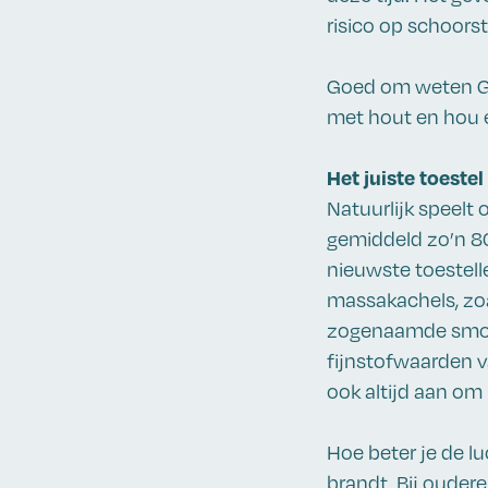
risico op schoorst
Goed om weten Ga
met hout en hou ee
Het juiste toestel
Natuurlijk speelt 
gemiddeld zo’n 80
nieuwste toestel
massakachels, zoa
zogenaamde smoork
fijnstofwaarden 
ook altijd aan om
Hoe beter je de l
brandt. Bij ouder