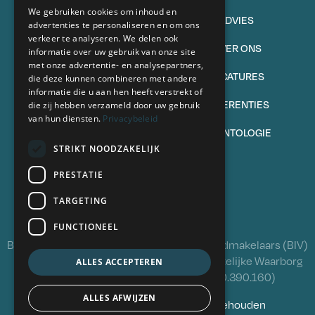
We gebruiken cookies om inhoud en
TE KOOP
ADVIES
advertenties te personaliseren en om ons
verkeer te analyseren. We delen ook
VERKOPEN
OVER ONS
informatie over uw gebruik van onze site
met onze advertentie- en analysepartners,
TE HUUR
VACATURES
die deze kunnen combineren met andere
informatie die u aan hen heeft verstrekt of
VERHUREN
REFERENTIES
die zij hebben verzameld door uw gebruik
van hun diensten.
Privacybeleid
VEELGESTELDE VRAGEN
DEONTOLOGIE
STRIKT NOODZAKELIJK
Volg ons
PRESTATIE
TARGETING
FUNCTIONEEL
BIV 504341 - Beroepsinstituut van Vastgoedmakelaars (BIV)
Luxemburgstraat 16B, 1000 Brussel - Wettelijke Waarborg
ALLES ACCEPTEREN
via polis NV AXA Belgium (polisnr. 730.390.160)
ALLES AFWIJZEN
© 2026 Oximo. Alle rechten voorbehouden