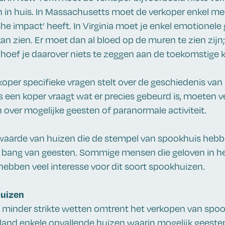
 in huis. In Massachusetts moet de verkoper enkel me
he impact’ heeft. In Virginia moet je enkel emotionele
an zien. Er moet dan al bloed op de muren te zien zijn;
 hoef je daarover niets te zeggen aan de toekomstige 
koper specifieke vragen stelt over de geschiedenis van h
ls een koper vraagt wat er precies gebeurd is, moeten 
 over mogelijke geesten of paranormale activiteit.
waarde van huizen die de stempel van spookhuis hebb
r bang van geesten. Sommige mensen die geloven in h
hebben veel interesse voor dit soort spookhuizen.
huizen
er minder strikte wetten omtrent het verkopen van spo
s land enkele opvallende huizen waarin mogelijk geest