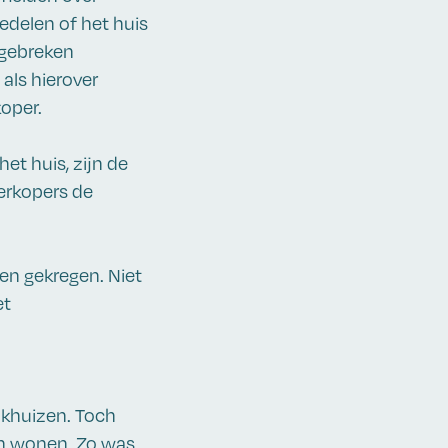
edelen of het huis
 gebreken
 als hierover
koper.
et huis, zijn de
verkopers de
en gekregen. Niet
et
okhuizen. Toch
en wonen. Zo was