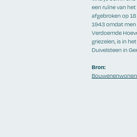
een ruïne van het
afgebroken op 18 
1943 omdat men d
Verdoemde Hoeve g
griezelen, is in h
Duivelsteen in Ge
Bron:
Bouwenenwonen