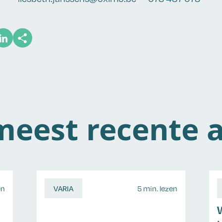
eest recente a
en
VARIA
5 min. lezen