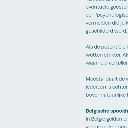
eventuele geesten
een ‘psychologisc
vermelden die je k
geschilderd werd,
Als de potentiële 
wetten strikter. A
waarheid vertellen
Meestal daalt de 
iedereen is echte
bovennatuurlijke 
Belgische spook
In België gelden 
vind je ook in on