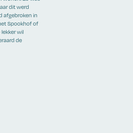
aar dit werd
d afgebroken in
het Spookhof of
lekker wil
eeraard de