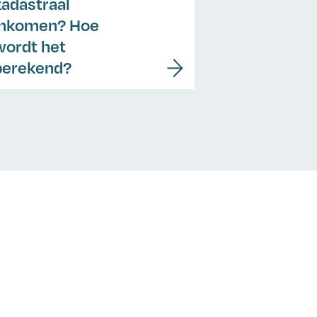
kadastraal
inkomen? Hoe
wordt het
berekend?