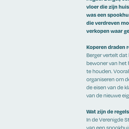
vloer die zijn hui
was een spookhui
die verdreven moe
verkopen waar g
Koperen draden r
Berger vertelt da
bewoner van het 
te houden. Vooral
organiseren om de
de eisen van de kl
van de nieuwe eig
Wat zijn de regel
In de Verenigde S
van een spookhuis