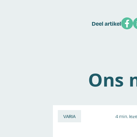
Deel artikel
Ons m
VARIA
4 min. lez