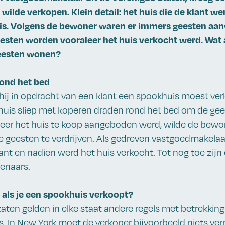
s wilde verkopen. Klein detail: het huis die de klant w
s. Volgens de bewoner waren er immers geesten aanw
sten worden vooraleer het huis verkocht werd. Wat al
eesten wonen?
ond het bed
t hij in opdracht van een klant een spookhuis moest ve
huis sliep met koperen draden rond het bed om de ge
eer het huis te koop aangeboden werd, wilde de bewon
 geesten te verdrijven. Als gedreven vastgoedmakelaar
ant en nadien werd het huis verkocht. Tot nog toe zijn
enaars.
s als je een spookhuis verkoopt?
taten gelden in elke staat andere regels met betrekking
. In New York moet de verkoper bijvoorbeeld niets ve