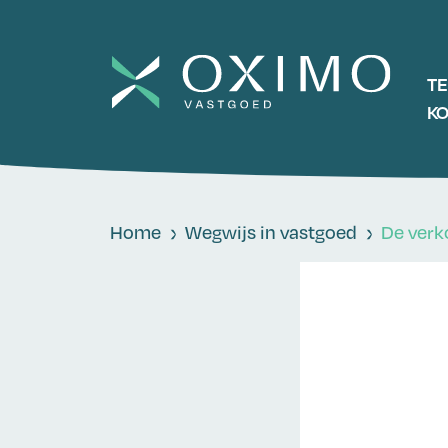
T
K
Home
Wegwijs in vastgoed
De verk