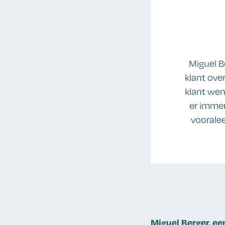
Miguel B
klant over
klant wen
er immer
vooralee
Miguel Berger, ee