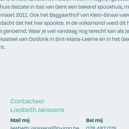
 huis Selzate in Sas van Gent een bekend spookhuis, m
maart 2011. Ook het Baggaarthof van Klein-Sinaai wer
acht dat het hier spookte. In de volksmond werd dit 
enoemd. Waar je wel vandaag nog terecht kan als je 
et kasteel van Ooidonk in Sint-Maria-Leerne en in het G
nt.
Contacteer
Liesbeth Janssens
Mail mij
Bel mij
liesbeth.janssens@oximo.be
078 487 078