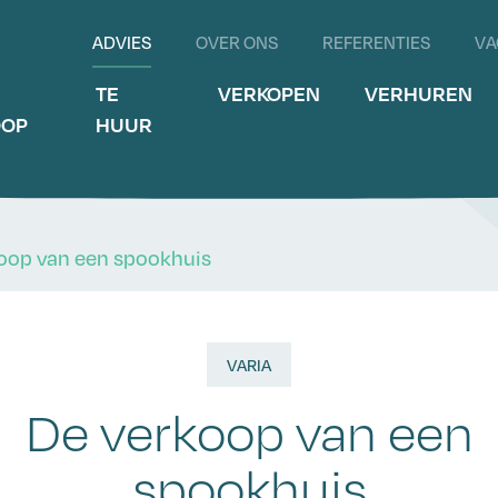
ADVIES
OVER ONS
REFERENTIES
VA
E
TE
VERKOPEN
VERHUREN
OOP
HUUR
oop van een spookhuis
VARIA
De verkoop van een
spookhuis