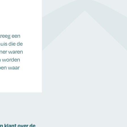
kreeg een
huis die de
oner waren
en worden
open waar
n klant over de