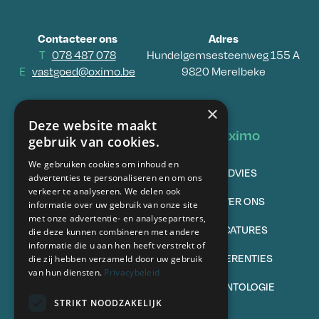
Contacteer ons
Adres
T
078 487 078
Hundelgemsesteenweg 155 A
E
vastgoed@oximo.be
9820 Merelbeke
×
Deze website maakt
Vastgoed
Oximo
gebruik van cookies.
We gebruiken cookies om inhoud en
TE KOOP
ADVIES
advertenties te personaliseren en om ons
verkeer te analyseren. We delen ook
VERKOPEN
OVER ONS
informatie over uw gebruik van onze site
met onze advertentie- en analysepartners,
TE HUUR
VACATURES
die deze kunnen combineren met andere
informatie die u aan hen heeft verstrekt of
VERHUREN
REFERENTIES
die zij hebben verzameld door uw gebruik
van hun diensten.
Privacybeleid
VEELGESTELDE VRAGEN
DEONTOLOGIE
STRIKT NOODZAKELIJK
Volg ons