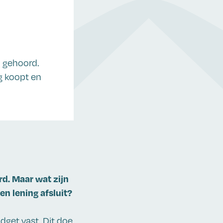
l gehoord.
g koopt en
rd. Maar wat zijn
en lening afsluit?
dget vast. Dit doe