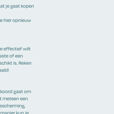
dat je gaat kopen
e hier opnieuw
 effectief wilt
aste of een
schikt is. Reken
aald!
akkoord gaat om
st meteen een
bescherming,
 manier kun je