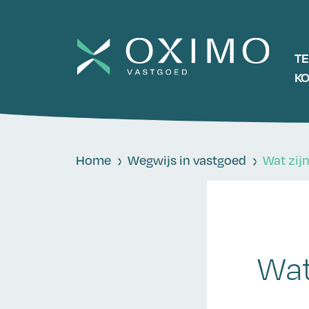
T
K
Home
Wegwijs in vastgoed
Wat zij
Wat