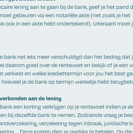
aire lening aan te gaan bij de bank, geef je het pand 
moet gebeuren via een notariële akte (net zoals je het
 ook in een akte hebt ondertekend). Uiteraard moet j
e bank net iets meer verschuldigd dan het bedrag dat je
l daarom goed over de rentevoet en bekijk of je een v
t verkiest en welke krediettermijn voor jou het best ge
 hoeveel je de bank op termijn werkelijk hebt terugbet
 verbonden aan de lening
 bank een korting verkrijgen op je rentevoet indien je 
gen bij dezelfde bank te nemen. Zodoende vraag je be
randverzekering, verzekering tegen inbraak, juridische 
ring … Deze kosten dien je jaarlijks te betalen. Op die