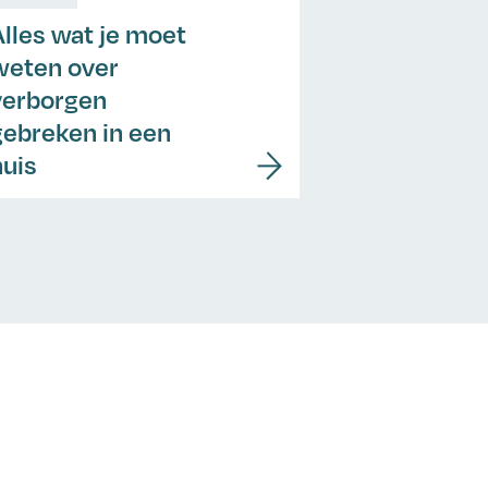
Alles wat je moet
weten over
verborgen
gebreken in een
huis