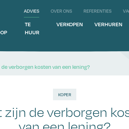
ADVIES
OVER ONS
REFERENTIES
VA
E
TE
VERKOPEN
VERHUREN
OOP
HUUR
n de verborgen kosten van een lening?
KOPER
 zijn de verborgen ko
van een lening?