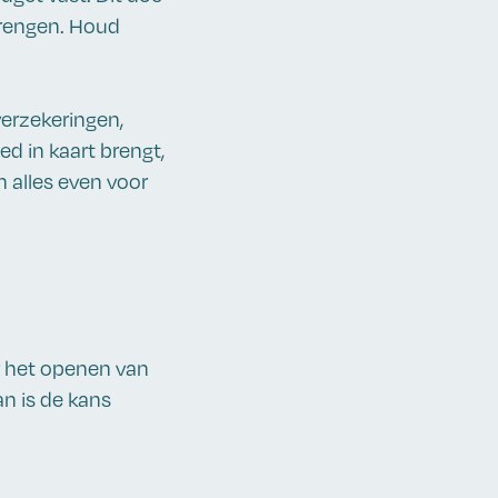
brengen. Houd
verzekeringen,
oed in kaart brengt,
 alles even voor
r het openen van
an is de kans