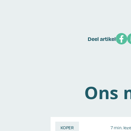
Deel artikel
Ons m
KOPER
7 min. lez