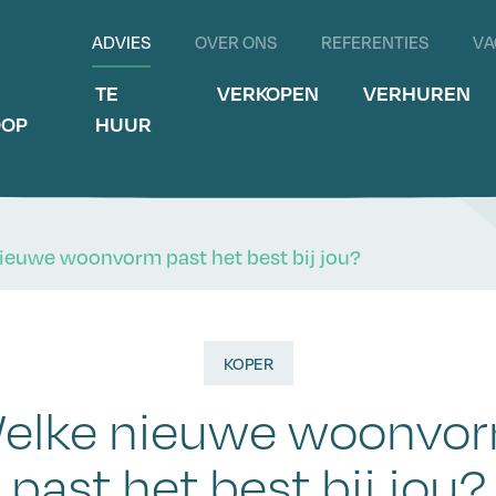
ADVIES
OVER ONS
REFERENTIES
VA
E
TE
VERKOPEN
VERHUREN
OOP
HUUR
ieuwe woonvorm past het best bij jou?
KOPER
elke nieuwe woonvo
past het best bij jou?