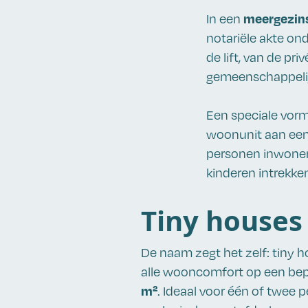
meergezin
In een
notariële akte on
de lift, van de 
gemeenschappelij
Een speciale vor
woonunit aan ee
personen inwonen. 
kinderen intrekke
Tiny houses
De naam zegt het zelf: tiny hou
alle wooncomfort op een bep
m²
. Ideaal voor één of twee p