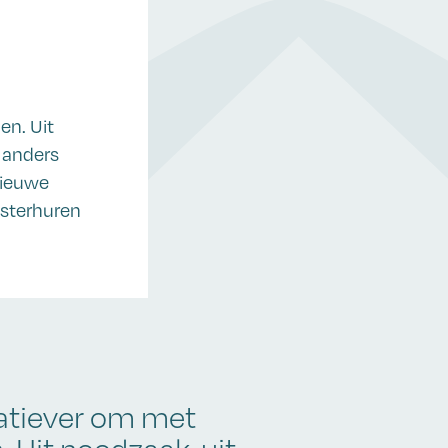
en. Uit
 anders
nieuwe
msterhuren
atiever om met