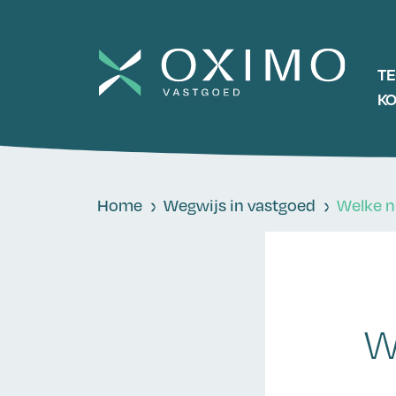
T
K
Home
Wegwijs in vastgoed
Welke n
W