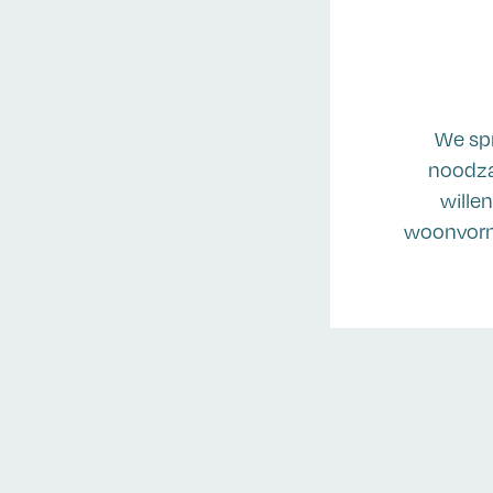
We spr
noodza
wille
woonvorme