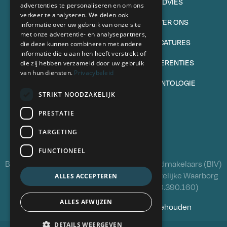
TE KOOP
ADVIES
advertenties te personaliseren en om ons
verkeer te analyseren. We delen ook
VERKOPEN
OVER ONS
informatie over uw gebruik van onze site
met onze advertentie- en analysepartners,
TE HUUR
VACATURES
die deze kunnen combineren met andere
informatie die u aan hen heeft verstrekt of
VERHUREN
REFERENTIES
die zij hebben verzameld door uw gebruik
van hun diensten.
Privacybeleid
VEELGESTELDE VRAGEN
DEONTOLOGIE
STRIKT NOODZAKELIJK
Volg ons
PRESTATIE
TARGETING
FUNCTIONEEL
BIV 504341 - Beroepsinstituut van Vastgoedmakelaars (BIV)
Luxemburgstraat 16B, 1000 Brussel - Wettelijke Waarborg
ALLES ACCEPTEREN
via polis NV AXA Belgium (polisnr. 730.390.160)
ALLES AFWIJZEN
© 2026 Oximo. Alle rechten voorbehouden
DETAILS WEERGEVEN