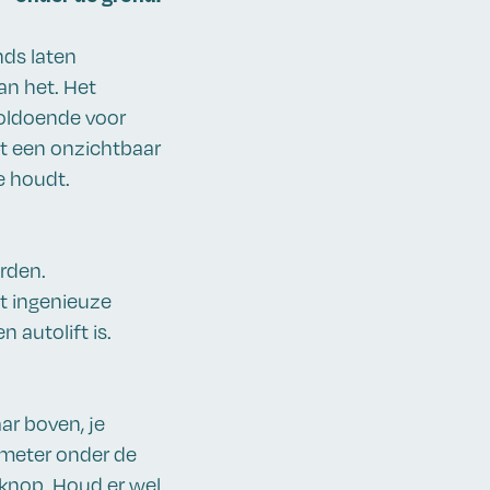
nds laten
an het. Het
voldoende voor
ft een onzichtbaar
e houdt.
orden.
et ingenieuze
 autolift is.
ar boven, je
5 meter onder de
 knop. Houd er wel