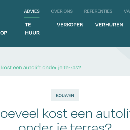
ADVIES
OVER ONS
REFERENTIES
VA
E
TE
VERKOPEN
VERHUREN
OOP
HUUR
kost een autolift onder je terras?
BOUWEN
oeveel kost een autoli
onder je terras?