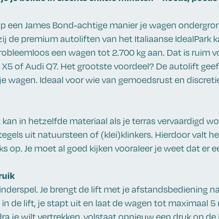
 op een James Bond-achtige manier je wagen ondergro
ij de premium autoliften van het Italiaanse IdealPark k
obleemloos een wagen tot 2.700 kg aan. Dat is ruim 
 of Audi Q7. Het grootste voordeel? De autolift gee
 wagen. Ideaal voor wie van gemoedsrust en discreti
t kan in hetzelfde materiaal als je terras vervaardigd w
egels uit natuursteen of (klei)klinkers. Hierdoor valt h
 op. Je moet al goed kijken vooraleer je weet dat er een
ruik
inderspel. Je brengt de lift met je afstandsbediening na
in de lift, je stapt uit en laat de wagen tot maximaal 
ra je wilt vertrekken, volstaat opnieuw een druk op de