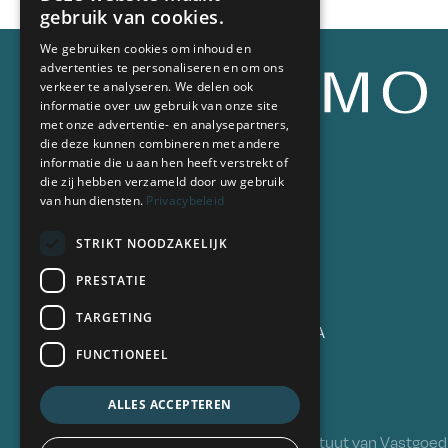
gebruik van cookies.
We gebruiken cookies om inhoud en
advertenties te personaliseren en om ons
verkeer te analyseren. We delen ook
informatie over uw gebruik van onze site
met onze advertentie- en analysepartners,
die deze kunnen combineren met andere
informatie die u aan hen heeft verstrekt of
die zij hebben verzameld door uw gebruik
Contacteer ons
van hun diensten.
Privacybeleid
T
078 487 078
E
vastgoed@oximo.be
STRIKT NOODZAKELIJK
PRESTATIE
Adres
TARGETING
Hundelgemsesteenweg 155 A
FUNCTIONEEL
9820 Merelbeke
ALLES ACCEPTEREN
BIV 504341 - Beroepsinstituut van Vastgoedm