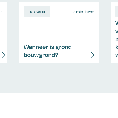
en
BOUWEN
3 min. lezen
z
Wanneer is grond
bouwgrond?