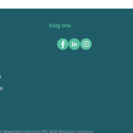
Volg ons
S
IE
 Waarborg via polis NV AXA Belgium (polisnr.