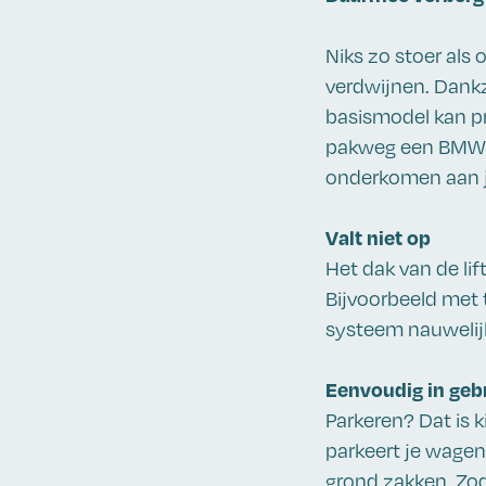
Niks zo stoer als
verdwijnen. Dankz
basismodel kan pr
pakweg een BMW X5
onderkomen aan je
Valt niet op
Het dak van de lif
Bijvoorbeeld met t
systeem nauwelijks
Eenvoudig in geb
Parkeren? Dat is k
parkeert je wagen 
grond zakken. Zod