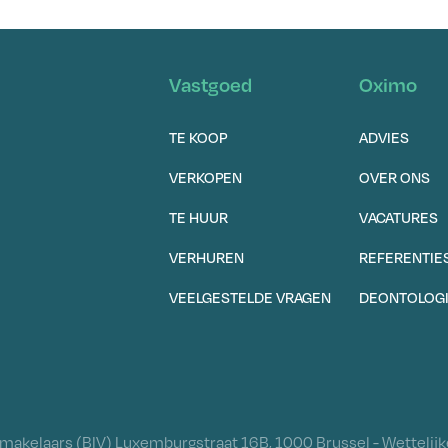
Vastgoed
Oximo
TE KOOP
ADVIES
VERKOPEN
OVER ONS
TE HUUR
VACATURES
VERHUREN
REFERENTIE
VEELGESTELDE VRAGEN
DEONTOLOG
akelaars (BIV) Luxemburgstraat 16B, 1000 Brussel - Wettelijke