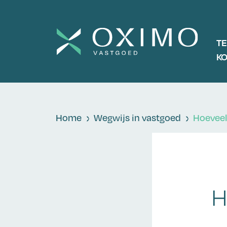
T
K
Home
Wegwijs in vastgoed
Hoeveel 
H