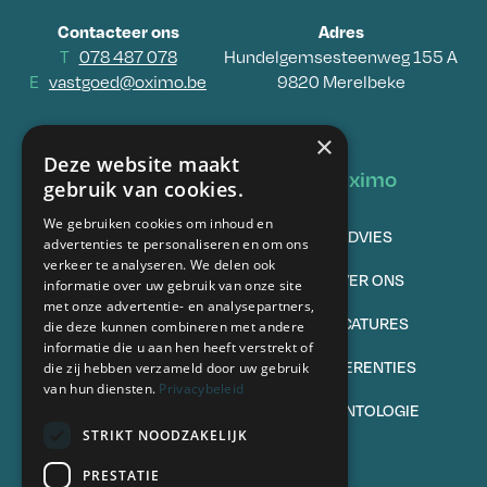
Contacteer ons
Adres
T
078 487 078
Hundelgemsesteenweg 155 A
E
vastgoed@oximo.be
9820 Merelbeke
×
Deze website maakt
Vastgoed
Oximo
gebruik van cookies.
We gebruiken cookies om inhoud en
TE KOOP
ADVIES
advertenties te personaliseren en om ons
verkeer te analyseren. We delen ook
VERKOPEN
OVER ONS
informatie over uw gebruik van onze site
met onze advertentie- en analysepartners,
TE HUUR
VACATURES
die deze kunnen combineren met andere
informatie die u aan hen heeft verstrekt of
VERHUREN
REFERENTIES
die zij hebben verzameld door uw gebruik
van hun diensten.
Privacybeleid
VEELGESTELDE VRAGEN
DEONTOLOGIE
STRIKT NOODZAKELIJK
Volg ons
PRESTATIE