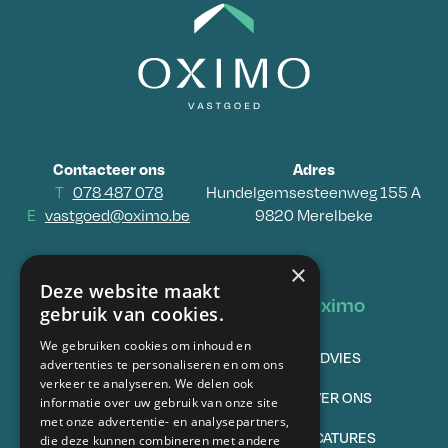
Contacteer ons
Adres
T
078 487 078
Hundelgemsesteenweg 155 A
E
vastgoed@oximo.be
9820 Merelbeke
×
Deze website maakt
Vastgoed
Oximo
gebruik van cookies.
We gebruiken cookies om inhoud en
TE KOOP
ADVIES
advertenties te personaliseren en om ons
verkeer te analyseren. We delen ook
VERKOPEN
OVER ONS
informatie over uw gebruik van onze site
met onze advertentie- en analysepartners,
TE HUUR
VACATURES
die deze kunnen combineren met andere