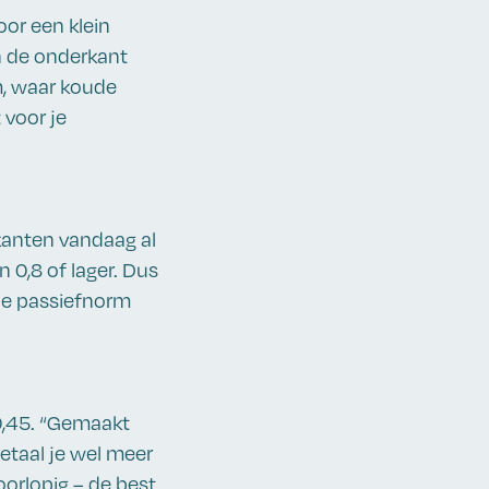
oor een klein
n de onderkant
mm, waar koude
 voor je
kanten vandaag al
 0,8 of lager. Dus
de passiefnorm
0,45. “Gemaakt
taal je wel meer
orlopig – de best