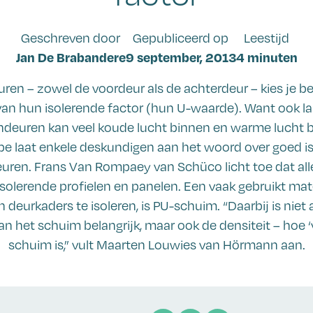
Geschreven door
Gepubliceerd op
Leestijd
Jan De Brabandere
9 september, 2013
4 minuten
ren – zowel de voordeur als de achterdeur – kies je b
van hun isolerende factor (hun U-waarde). Want ook l
ndeuren kan veel koude lucht binnen en warme lucht b
be laat enkele deskundigen aan het woord over goed i
uren. Frans Van Rompaey van Schüco licht toe dat all
 isolerende profielen en panelen. Een vaak gebruikt ma
 deurkaders te isoleren, is PU-schuim. “Daarbij is niet 
an het schuim belangrijk, maar ook de densiteit – hoe ‘
schuim is,” vult Maarten Louwies van Hörmann aan.