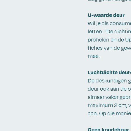
U-waarde deur
Wil je als consum
letten. “De dichti
profielen en de U
fiches van de gew
mee.
Luchtdichte deur
De deskundigen ge
deur ook aan de o
almaar vaker gebr
maximum 2 cm, voo
aan. Op die manier
Geen koudebrug