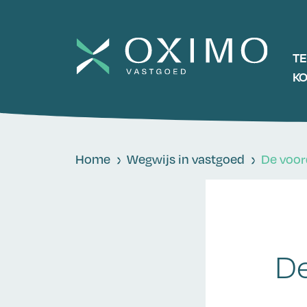
T
K
Home
Wegwijs in vastgoed
De voor
De