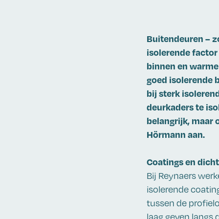
Buitendeuren – zo
isolerende facto
binnen en warme 
goed isolerende b
bij sterk isolere
deurkaders te iso
belangrijk, maar 
Hörmann aan.
Coatings en dich
Bij Reynaers werk
isolerende coatin
tussen de profiel
laag geven langs 