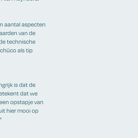
en aantal aspecten
-waarden van de
 de technische
chüco als tip
rijk is dat de
betekent dat we
 een opstapje van
it hier mooi op
”