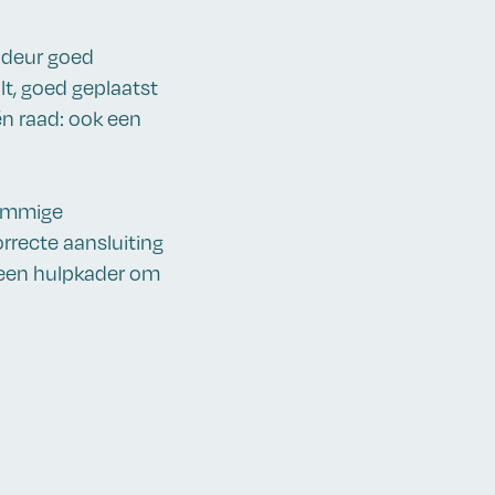
e deur goed
lt, goed geplaatst
én raad: ook een
Sommige
rrecte aansluiting
 een hulpkader om