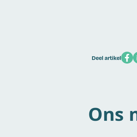
Deel artikel
Ons m