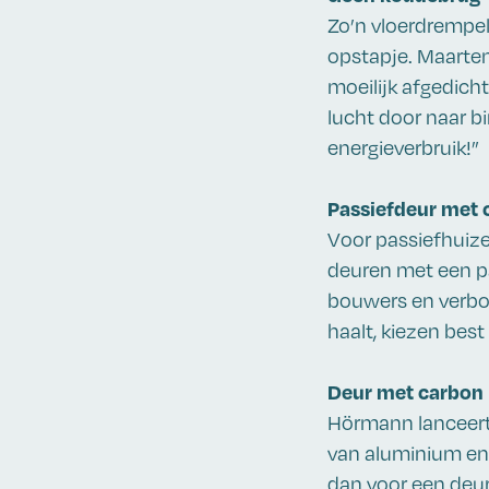
Zo’n vloerdrempel
opstapje. Maarten
moeilijk afgedicht
lucht door naar b
energieverbruik!”
Passiefdeur met c
Voor passiefhuize
deuren met een pa
bouwers en verbou
haalt, kiezen best
Deur met carbon
Hörmann lanceert
van aluminium en
dan voor een deur