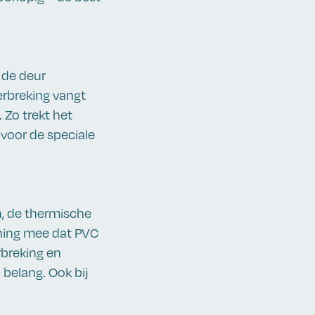
 de deur
rbreking vangt
 Zo trekt het
 voor de speciale
n, de thermische
ening mee dat PVC
rbreking en
belang. Ook bij