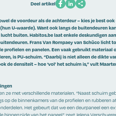
Deel artikel
wel de voordeur als de achterdeur – kies je best ook
r (hun U-waarde). Want ook langs de buitendeuren kan
lucht buiten. Habitos.be laat enkele deskundigen aa
uitendeuren. Frans Van Rompaey van Schüco licht toe
nde profielen en panelen. Een vaak gebruikt materiaal
leren, is PU-schuim. “Daarbij is niet alleen de dikte v
ook de densiteit – hoe ‘vol’ het schuim is,” vult Maar
tingen
en ze met verschillende materialen. “Naast schuim ge
gs op de binnenkamers van de profielen en rubberen a
onderdelen. Het gebeurt dat we een deurpaneel een ex
de binnenzijde van het paneel,” zegt Jelena Verschuer