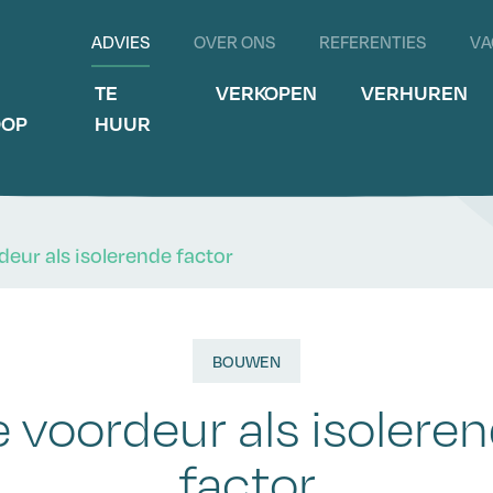
ADVIES
OVER ONS
REFERENTIES
VA
E
TE
VERKOPEN
VERHUREN
OOP
HUUR
deur als isolerende factor
BOUWEN
 voordeur als isolere
factor