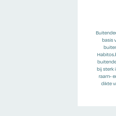
Buitendeu
basis 
buite
Habitos.
buitende
bij sterk
raam- en
dikte v