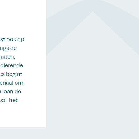
est ook op
angs de
uiten.
solerende
es begint
teriaal om
alleen de
vol’ het