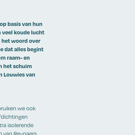
 op basis van hun
 veel koude lucht
n het woord over
 dat alles begint
 om raam- en
an het schuim
ten Louwies van
bruiken we ook
fdichtingen
tra isolerende
en van Reynaers.