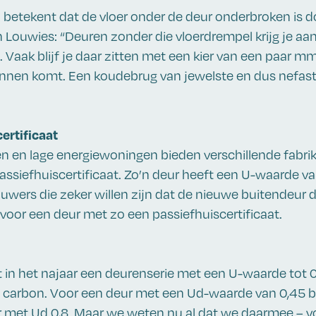
 betekent dat de vloer onder de deur onderbroken is d
 Louwies: “Deuren zonder die vloerdrempel krijg je aa
. Vaak blijf je daar zitten met een kier van een paar 
innen komt. Een koudebrug van jewelste en dus nefast
ertificaat
n en lage energiewoningen bieden verschillende fabri
ssiefhuiscertificaat. Zo’n deur heeft een U-waarde van
wers die zeker willen zijn dat de nieuwe buitendeur 
 voor een deur met zo een passiefhuiscertificaat.
 in het najaar een deurenserie met een U-waarde tot 
 carbon. Voor een deur met een Ud-waarde van 0,45 be
 met Ud 0,8. Maar we weten nu al dat we daarmee – vo