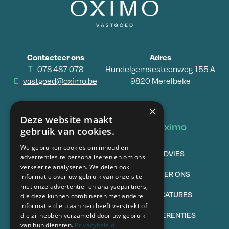
Contacteer ons
Adres
T
078 487 078
Hundelgemsesteenweg 155 A
E
vastgoed@oximo.be
9820 Merelbeke
×
Deze website maakt
Vastgoed
Oximo
gebruik van cookies.
We gebruiken cookies om inhoud en
TE KOOP
ADVIES
advertenties te personaliseren en om ons
verkeer te analyseren. We delen ook
VERKOPEN
OVER ONS
informatie over uw gebruik van onze site
met onze advertentie- en analysepartners,
TE HUUR
VACATURES
die deze kunnen combineren met andere
informatie die u aan hen heeft verstrekt of
VERHUREN
REFERENTIES
die zij hebben verzameld door uw gebruik
van hun diensten.
Privacybeleid