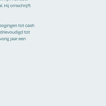
l. Hij omschrijft
pogingen tot cash
rdrievoudigd tot
orig jaar een