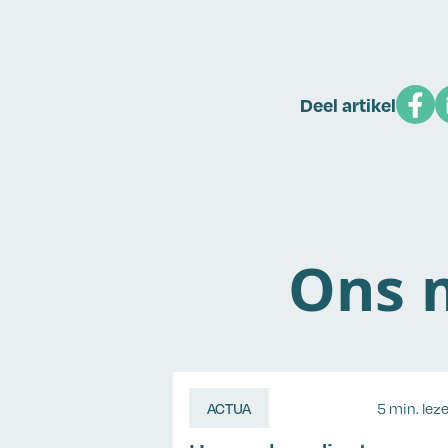
Deel artikel
Ons m
ACTUA
5 min. lez