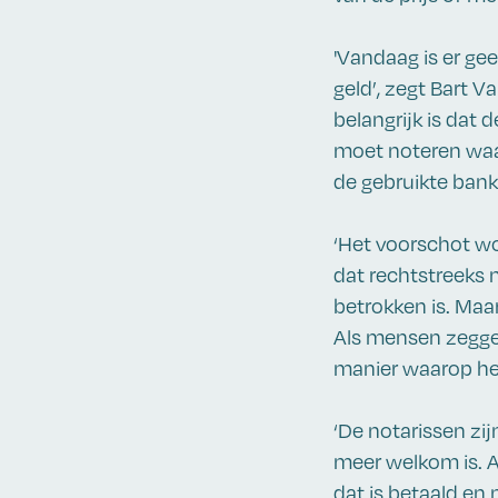
'Vandaag is er ge
geld’, zegt Bart V
belangrijk is dat 
moet noteren waa
de gebruikte bank
‘Het voorschot wo
dat rechtstreeks 
betrokken is. Maa
Als mensen zeggen
manier waarop het
‘De notarissen zij
meer welkom is. A
dat is betaald en 