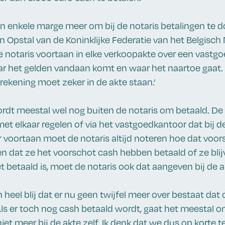
en enkele marge meer om bij de notaris betalingen te
an Opstal van de Koninklijke Federatie van het Belgisch 
de notaris voortaan in elke verkoopakte over een vastg
r het gelden vandaan komt en waar het naartoe gaat
rekening moet zeker in de akte staan.’
rdt meestal wel nog buiten de notaris om betaald. De
met elkaar regelen of via het vastgoedkantoor dat bij 
r voortaan moet de notaris altijd noteren hoe dat voors
 dat ze het voorschot cash hebben betaald of ze blij
 betaald is, moet de notaris ook dat aangeven bij de a
n heel blij dat er nu geen twijfel meer over bestaat dat
ls er toch nog cash betaald wordt, gaat het meestal 
niet meer bij de akte zelf. Ik denk dat we dus op korte t