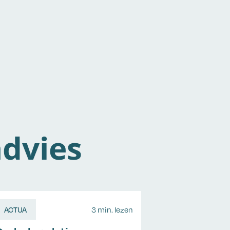
dvies
ACTUA
3 min. lezen