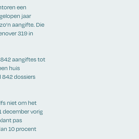
antoren een
gelopen jaar
zo’n aangifte. Die
enover 319 in
l 842 aangiftes tot
een huis
l 842 dossiers
fs niet om het
31 december vorig
klant pas
dan 10 procent