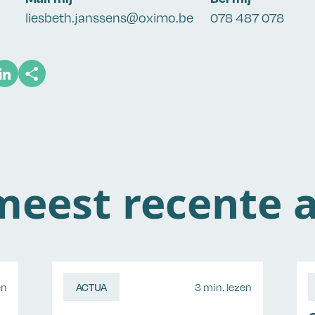
liesbeth.janssens@oximo.be
078 487 078
eest recente a
en
ACTUA
3 min. lezen