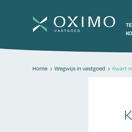
T
K
Home
Wegwijs in vastgoed
Kwart n
K