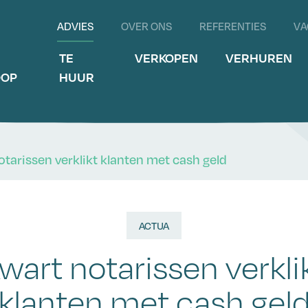
ADVIES
OVER ONS
REFERENTIES
VA
E
TE
VERKOPEN
VERHUREN
OOP
HUUR
otarissen verklikt klanten met cash geld
ACTUA
wart notarissen verkli
klanten met cash gel