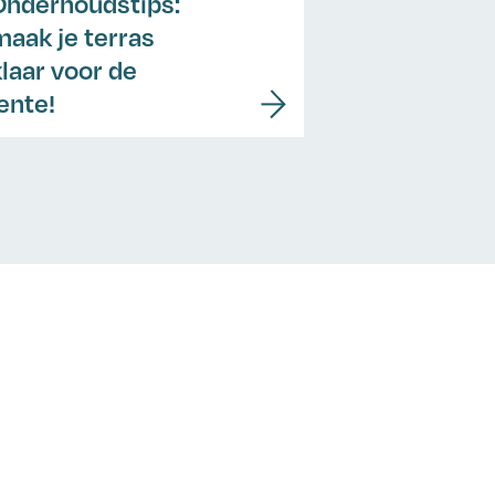
Onderhoudstips:
maak je terras
klaar voor de
lente!