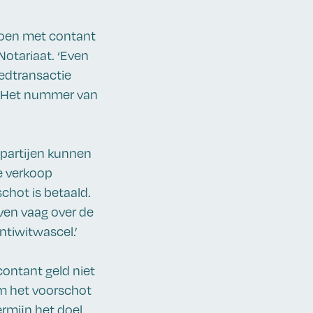
 doen met contant
Notariaat. ‘Even
oedtransactie
. Het nummer van
 partijen kunnen
de verkoop
chot is betaald.
ven vaag over de
ntiwitwascel.’
 contant geld niet
om het voorschot
ermijn het doel