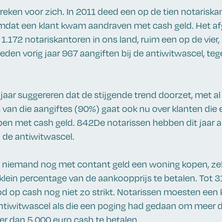
preken voor zich. In 2011 deed een op de tien notarisk
dat een klant kwam aandraven met cash geld. Het af
.172 notariskantoren in ons land, ruim een op de vier, 
eden vorig jaar 967 aangiften bij de antiwitwascel, teg
t jaar suggereren dat de stijgende trend doorzet, met a
 van die aangiftes (90%) gaat ook nu over klanten die 
en met cash geld. 842De notarissen hebben dit jaar a
 de antiwitwascel.
g niemand nog met contant geld een woning kopen, zel
klein percentage van de aankoopprijs te betalen. Tot 
od op cash nog niet zo strikt. Notarissen moesten een 
ntiwitwascel als die een poging had gedaan om meer 
eer dan 5.000 euro cash te betalen.