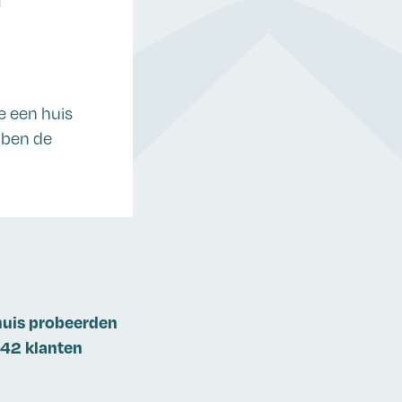
e een huis
bben de
 huis probeerden
842 klanten