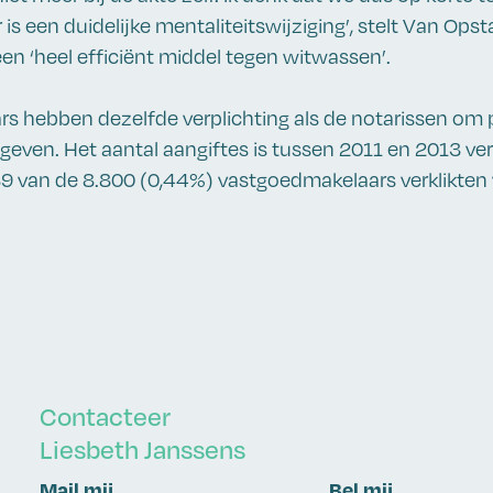
 is een duidelijke mentaliteitswijziging’, stelt Van Opsta
een ‘heel efficiënt middel tegen witwassen’.
s hebben dezelfde verplichting als de notarissen om 
 geven. Het aantal aangiftes is tussen 2011 en 2013 ve
39 van de 8.800 (0,44%) vastgoedmakelaars verklikten v
Contacteer
Liesbeth Janssens
Mail mij
Bel mij