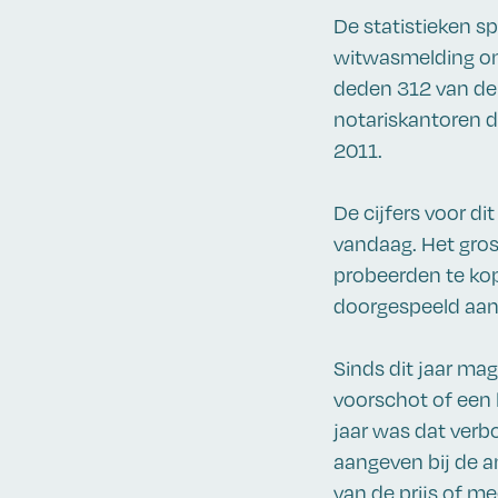
De statistieken s
witwasmelding om
deden 312 van de 1
notariskantoren d
2011.
De cijfers voor di
vandaag. Het gros
probeerden te kop
doorgespeeld aan
Sinds dit jaar ma
voorschot of een 
jaar was dat verb
aangeven bij de a
van de prijs of m