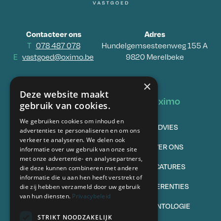
Contacteer ons
Adres
T
078 487 078
Hundelgemsesteenweg 155 A
E
vastgoed@oximo.be
9820 Merelbeke
×
Deze website maakt
Vastgoed
Oximo
gebruik van cookies.
We gebruiken cookies om inhoud en
TE KOOP
ADVIES
advertenties te personaliseren en om ons
verkeer te analyseren. We delen ook
VERKOPEN
OVER ONS
informatie over uw gebruik van onze site
met onze advertentie- en analysepartners,
TE HUUR
VACATURES
die deze kunnen combineren met andere
informatie die u aan hen heeft verstrekt of
VERHUREN
REFERENTIES
die zij hebben verzameld door uw gebruik
van hun diensten.
Privacybeleid
VEELGESTELDE VRAGEN
DEONTOLOGIE
STRIKT NOODZAKELIJK