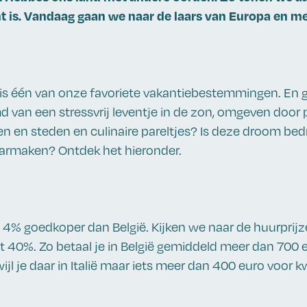
ht is. Vandaag gaan we naar de laars van Europa en 
et is één van onze favoriete vakantiebestemmingen. En g
d van een stressvrij leventje in de zon, omgeven door 
n en steden en culinaire pareltjes? Is deze droom bedr
aarmaken? Ontdek het hieronder.
d 4% goedkoper dan België. Kijken we naar de huurprijze
fst 40%. Zo betaal je in België gemiddeld meer dan 700 
jl je daar in Italië maar iets meer dan 400 euro voor kw