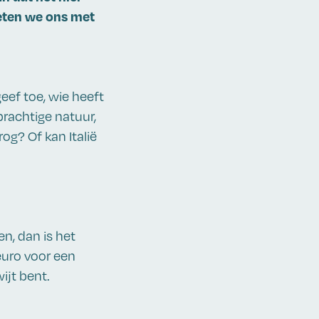
meten we ons met
eef toe, wie heeft
prachtige natuur,
og? Of kan Italië
n, dan is het
euro voor een
ijt bent.