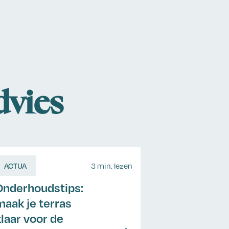
dvies
ACTUA
3 min. lezen
Onderhoudstips:
maak je terras
klaar voor de