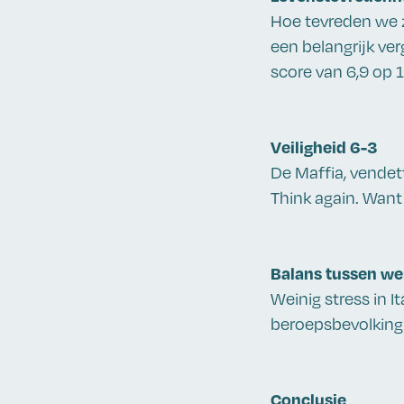
Hoe tevreden we z
een belangrijk ve
score van 6,9 op 1
Veiligheid 6-3
De Maffia, vendett
Think again. Want B
Balans tussen wer
Weinig stress in I
beroepsbevolking 
Conclusie