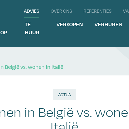
ADVIES
OVER ONS
REFERENTIES
VA
E
TE
VERKOPEN
VERHUREN
OOP
HUUR
 België vs. wonen in Italië
ACTUA
en in België vs. wone
Italië