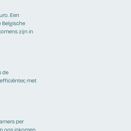
uro. Een
e Belgische
komens zijn in
s de
efficiënter, met
kamers per
van ons inkomen