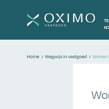
T
K
Home
Wegwijs in vastgoed
Wonen in
Won