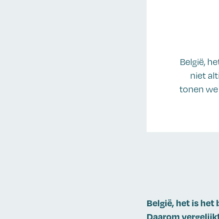
België, h
niet al
tonen we 
België, het is het
Daarom vergelijk