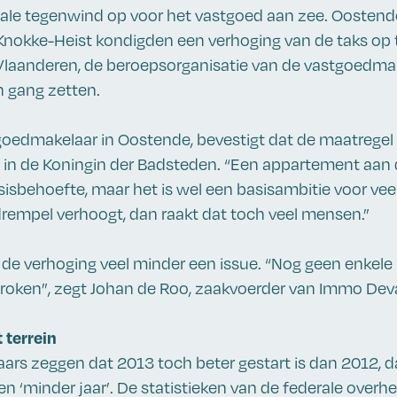
scale tegenwind op voor het vastgoed aan zee. Oostende
nokke-Heist kondigden een verhoging van de taks op 
Vlaanderen, de beroepsorganisatie van de vastgoedmak
n gang zetten.
tgoedmakelaar in Oostende, bevestigt dat de maatrege
 in de Koningin der Badsteden. “Een appartement aan d
sisbehoefte, maar het is wel een basisambitie voor ve
le drempel verhoogt, dan raakt dat toch veel mensen.”
s de verhoging veel minder een issue. “Nog geen enkele 
roken”, zegt Johan de Roo, zaakvoerder van Immo Dev
 terrein
rs zeggen dat 2013 toch beter gestart is dan 2012, d
n ‘minder jaar’. De statistieken van de federale overh