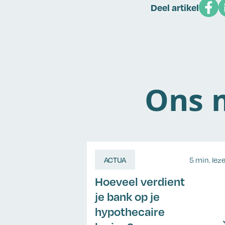
Deel artikel
Ons m
ACTUA
5 min. lez
Hoeveel verdient
je bank op je
hypothecaire