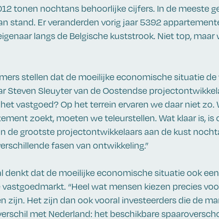
12 tonen nochtans behoorlijke cijfers. In de meeste 
an stand. Er veranderden vorig jaar 5392 appartementen
igenaar langs de Belgische kuststrook. Niet top, maar 
rs stellen dat de moeilijke economische situatie d
ar Steven Sleuyter van de Oostendse projectontwikkel
in het vastgoed? Op het terrein ervaren we daar niet zo
tement zoekt, moeten we teleurstellen. Wat klaar is, is
n de grootste projectontwikkelaars aan de kust nocht
erschillende fasen van ontwikkeling.”
l denkt dat de moeilijke economische situatie ook een 
 vastgoedmarkt. “Heel wat mensen kiezen precies vo
en zijn. Het zijn dan ook vooral investeerders die de m
verschil met Nederland: het beschikbare spaaroverschot