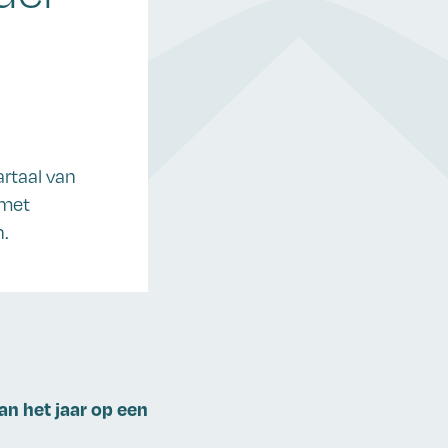
artaal van
 met
.
an het jaar op een