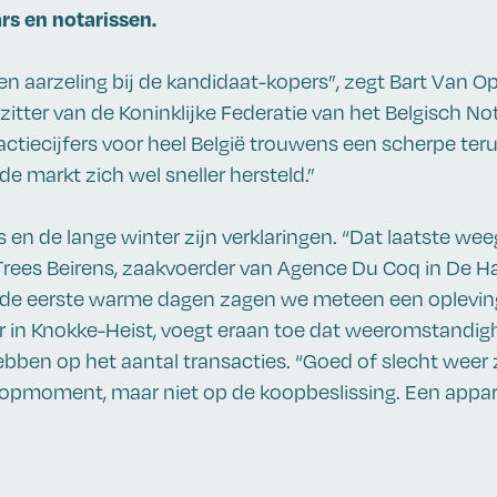
s en notarissen.
 aarzeling bij de kandidaat-kopers”, zegt Bart Van Ops
tter van de Koninklijke Federatie van het Belgisch Not
ctiecijfers voor heel België trouwens een scherpe terug
e markt zich wel sneller hersteld.”
is en de lange winter zijn verklaringen. “Dat laatste we
 Trees Beirens, zaakvoerder van Agence Du Coq in De 
 de eerste warme dagen zagen we meteen een opleving
 in Knokke-Heist, voegt eraan toe dat weeromstandi
bben op het aantal transacties. “Goed of slecht weer 
opmoment, maar niet op de koopbeslissing. Een appa