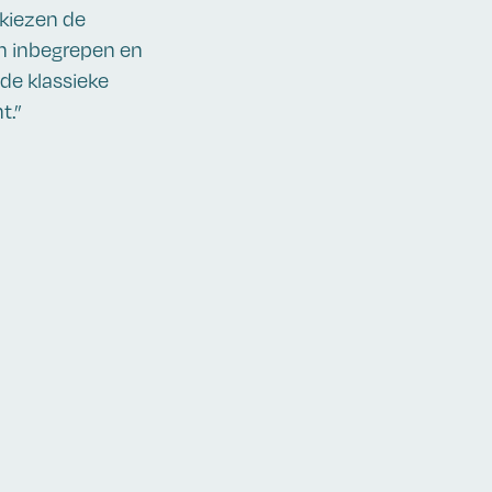
 kiezen de
n inbegrepen en
 de klassieke
t.”