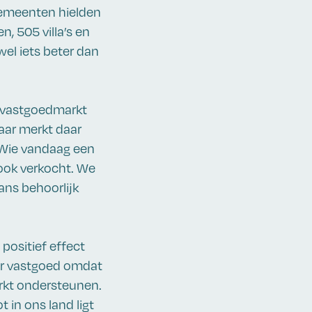
gemeenten hielden
, 505 villa’s en
wel iets beter dan
e vastgoedmarkt
aar merkt daar
. Wie vandaag een
 ook verkocht. We
ans behoorlijk
positief effect
or vastgoed omdat
arkt ondersteunen.
 in ons land ligt