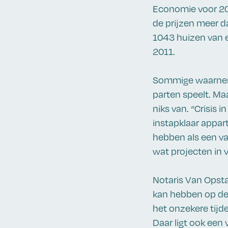
Economie voor 20
de prijzen meer d
1043 huizen van e
2011.
Sommige waarneme
parten speelt. Ma
niks van. “Crisis 
instapklaar appar
hebben als een va
wat projecten in v
Notaris Van Opsta
kan hebben op de
het onzekere tijd
Daar ligt ook een 