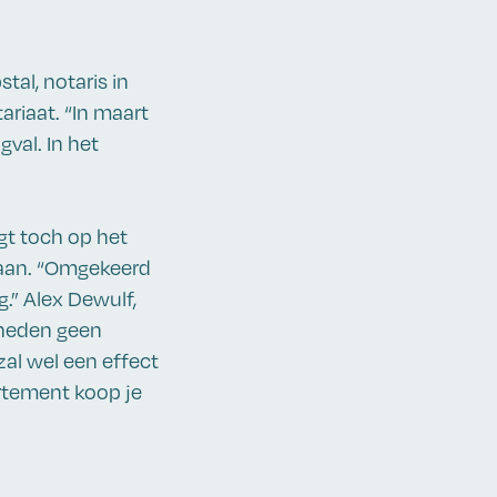
tal, notaris in
ariaat. “In maart
val. In het
egt toch op het
Haan. “Omgekeerd
.” Alex Dewulf,
gheden geen
zal wel een effect
rtement koop je