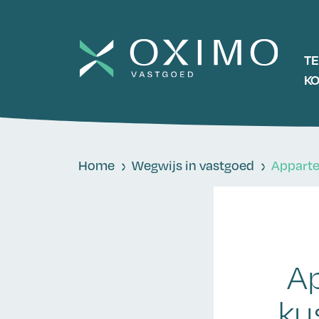
T
K
Home
Wegwijs in vastgoed
Apparte
A
ku