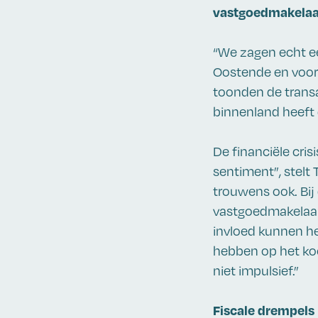
vastgoedmakelaar
“We zagen echt een
Oostende en voorzi
toonden de transa
binnenland heeft d
De financiële cris
sentiment”, stelt
trouwens ook. Bij
vastgoedmakelaar
invloed kunnen he
hebben op het ko
niet impulsief.”
Fiscale drempels