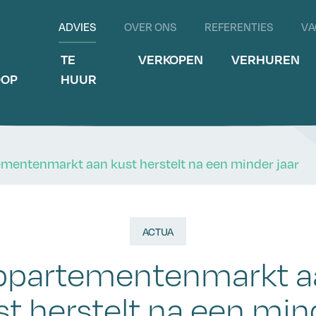
ADVIES
OVER ONS
REFERENTIES
VA
E
TE
VERKOPEN
VERHUREN
OOP
HUUR
mentenmarkt aan kust herstelt na een minder jaar
ACTUA
ppartementenmarkt a
st herstelt na een min