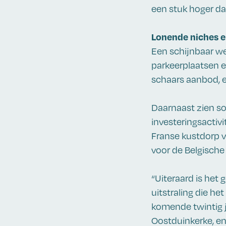
een stuk hoger da
Lonende niches e
Een schijnbaar wei
parkeerplaatsen en
schaars aanbod, e
Daarnaast zien s
investeringsactivi
Franse kustdorp vo
voor de Belgische 
“Uiteraard is het
uitstraling die he
komende twintig 
Oostduinkerke, en