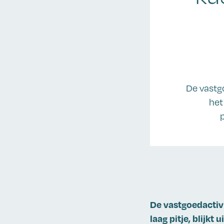
De vastgo
het
De vastgoedactivi
laag pitje, blijk