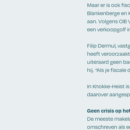
Maar er is ook fi
Blankenberge en K
aan. Volgens CIB 
een verkoopgolf i
Filip Dermul, vas
heeft veroorzaakt
uiteraard geen ba
hij. “Als je fisca
In Knokke-Heist i
daarover aangesp
Geen crisis op het
De meeste makelaa
omschreven als ee