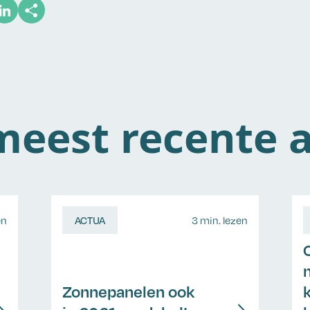
eest recente a
en
ACTUA
3 min. lezen
Zonnepanelen ook