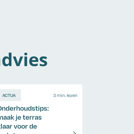
dvies
ACTUA
3 min. lezen
Onderhoudstips:
maak je terras
klaar voor de