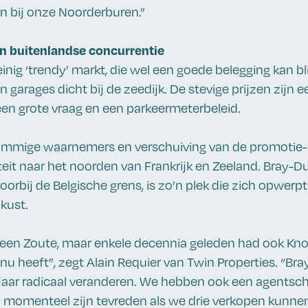
n bij onze Noorderburen.”
n buitenlandse concurrentie
nig ‘trendy’ markt, die wel een goede belegging kan bli
 garages dicht bij de zeedijk. De stevige prijzen zijn 
en grote vraag en een parkeermeterbeleid.
ommige waarnemers en verschuiving van de promotie-
teit naar het noorden van Frankrijk en Zeeland. Bray-D
orbij de Belgische grens, is zo’n plek die zich opwerpt 
kust.
 geen Zoute, maar enkele decennia geleden had ook Kno
t nu heeft”, zegt Alain Requier van Twin Properties. “Br
jaar radicaal veranderen. We hebben ook een agentsch
 momenteel zijn tevreden als we drie verkopen kunnen