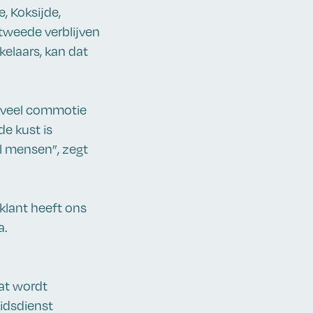
, Koksijde,
tweede verblijven
elaars, kan dat
l veel commotie
e kust is
el mensen”, zegt
klant heeft ons
a.
at wordt
eidsdienst